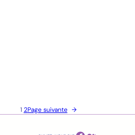
1
2
Page suivante
→