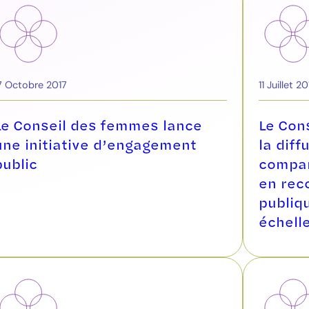
7 Octobre 2017
11 Juillet 20
Le Conseil des femmes lance
Le Con
une initiative d’engagement
la diff
public
compar
en rec
publiq
échell