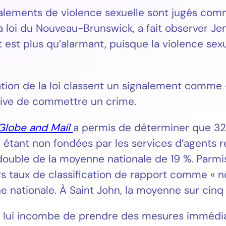
ements de violence sexuelle sont jugés comme
la loi du Nouveau-Brunswick, a fait observer Je
st plus qu’alarmant, puisque la violence sexu
tion de la loi classent un signalement comme « 
ative de commettre un crime.
Globe and Mail
a permis de déterminer que 32 
nt non fondées par les services d’agents resp
double de la moyenne nationale de 19 %. Parmi
eurs taux de classification de rapport comme « 
e nationale. À Saint John, la moyenne sur cinq
il lui incombe de prendre des mesures immédi